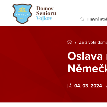
Hlavní str
Ze života dom
Oslava 
Němečko
04. 03. 2024