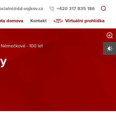
ocialni@dd-vojkov.cz
+420 317 835 186
ota domova
Kontakt
Virtuální prohlídka
Zvětši
 Němečkové - 100 let
Vysoký 
dy