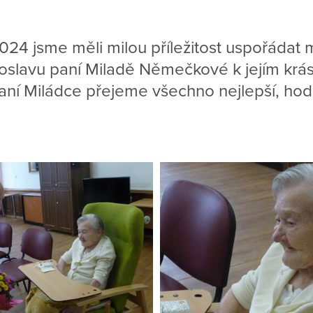
24 jsme měli milou příležitost uspořádat 
oslavu paní Miladě Němečkové k jejím krá
ní Miládce přejeme všechno nejlepší, hodn