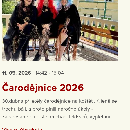
11. 05.
2026
14:42 - 15:04
Čarodějnice 2026
30.dubna přiletěly čarodějnice na koštěti. Klienti se
trochu báli, a proto plnili náročné úkoly -
začarované bludiště, míchání lektvarů, vyplétání...
Více o této akci