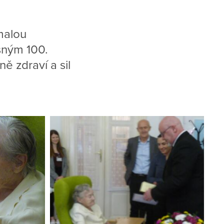
malou
sným 100.
ě zdraví a sil