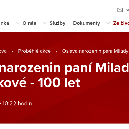
s
ánka
O nás
Služby
Dokumenty
Ze živ
ova
Proběhlé akce
Oslava narozenin paní Milady
narozenin paní Mila
vé - 100 let
v 10:22 hodin