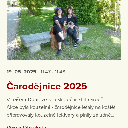
19. 05.
2025
11:47 - 11:48
Čarodějnice 2025
V našem Domově se uskutečnil slet čarodějnic.
Akce byla kouzelná - čarodějnice létaly na koštěti,
připravovaly kouzelné lektvary a plnily záludné...
Více o této akci