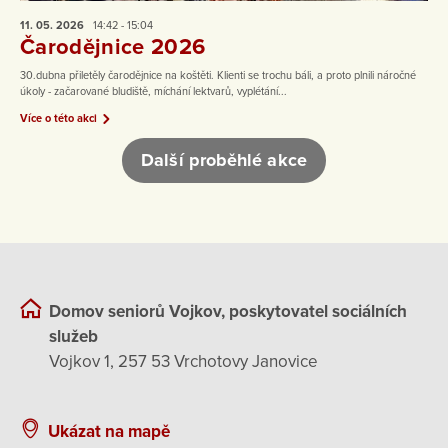
11. 05.
2026
14:42 - 15:04
Čarodějnice 2026
30.dubna přiletěly čarodějnice na koštěti. Klienti se trochu báli, a proto plnili náročné
úkoly - začarované bludiště, míchání lektvarů, vyplétání...
Více o této akci
Další proběhlé akce
Domov seniorů Vojkov, poskytovatel sociálních
služeb
Vojkov 1, 257 53 Vrchotovy Janovice
Ukázat na mapě