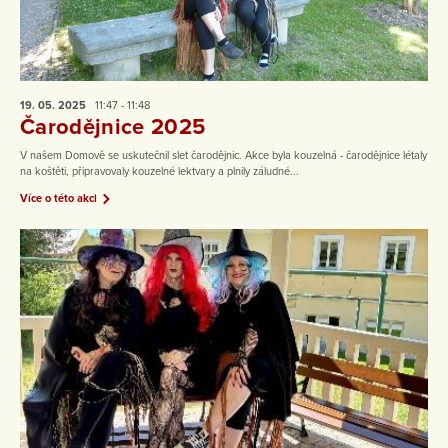
19. 05.
2025
11:47 - 11:48
Čarodějnice 2025
V našem Domově se uskutečnil slet čarodějnic. Akce byla kouzelná - čarodějnice létaly
na koštěti, připravovaly kouzelné lektvary a plnily záludné...
Více o této akci