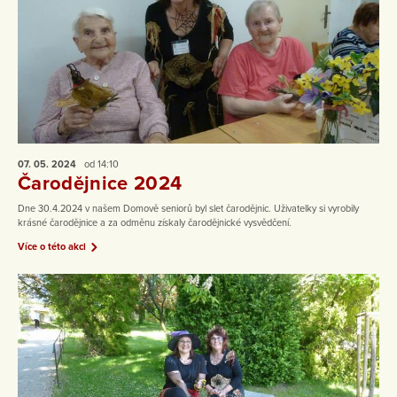
07. 05.
2024
od 14:10
Čarodějnice 2024
Dne 30.4.2024 v našem Domově seniorů byl slet čarodějnic. Uživatelky si vyrobily
krásné čarodějnice a za odměnu získaly čarodějnické vysvědčení.
Více o této akci